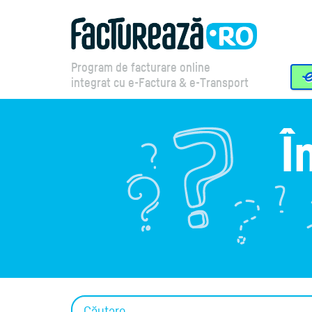
Program de facturare online
integrat cu e-Factura & e-Transport
Î