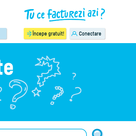
Începe gratuit!
Conectare
te