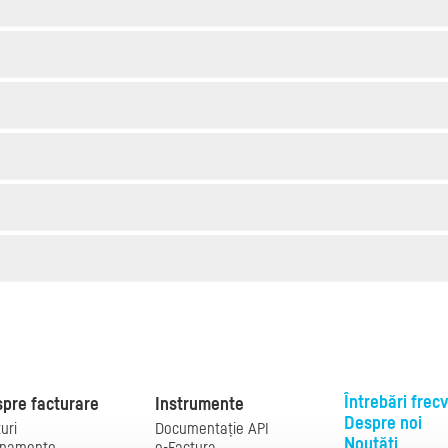
Întrebări frec
pre facturare
Instrumente
Despre noi
uri
Documentație API
Noutăți
namente
e-Factura