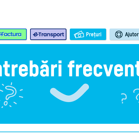
e-Factura
e-Transport
Prețuri
Ajutor
ntrebări frecven