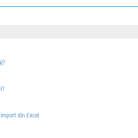
aj?
i?
import din Excel