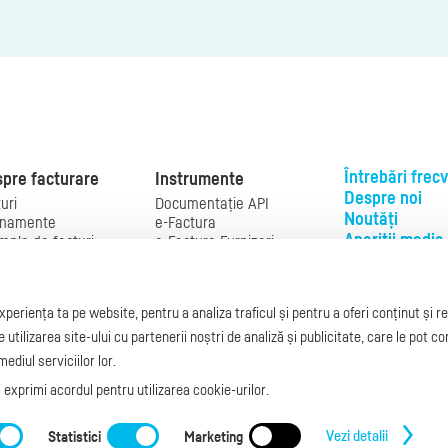
Întrebări frec
pre facturare
Instrumente
Despre noi
uri
Documentație API
Noutăți
namente
e-Factura
Apariții media
mple de facturi
e-Factura Furnizori
el factură
e-Factura B2C
Ai nevoie de
ual de
API e-Factura
ajutor?
turare
e-Transport
periența ta pe website, pentru a analiza traficul și pentru a oferi conținut și 
slaţie facturi
Integrare Stripe
L-V: 09:00 - 17:
turare online
Integrare
tilizarea site-ului cu partenerii noștri de analiză și publicitate, care le pot c
0368 409 233
g.factureaza.ro
SmartFintech
ediul serviciilor lor.
office@facturea
Integrare PrestaShop
ți exprimi acordul pentru utilizarea cookie-urilor.
Integrare mobilPay
e de contact
|
Termeni și Condiții
|
Politica de confidențialitate
|
C
Vezi detalii
Statistici
Marketing