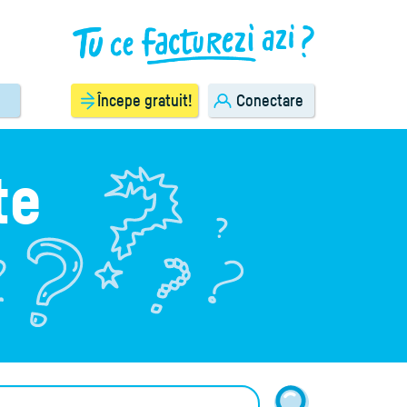
Începe gratuit!
Conectare
te