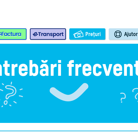
e-Factura
e-Transport
Prețuri
Ajutor
ntrebări frecven