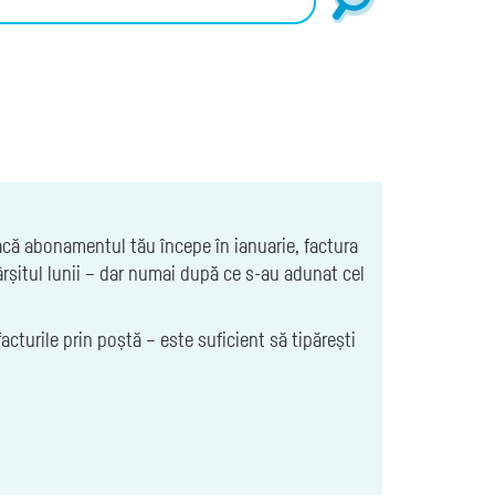
acă abonamentul tău începe în ianuarie, factura
rșitul lunii – dar numai după ce s-au adunat cel
facturile prin poștă – este suficient să tipărești