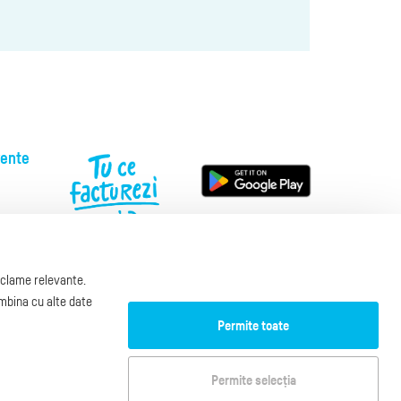
vente
reclame relevante.
00
ombina cu alte date
za.ro
Permite toate
ookies
Permite selecția