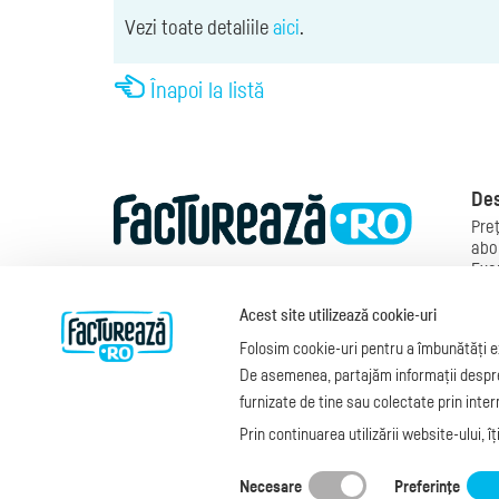
Vezi toate detaliile
aici
.
Înapoi la listă
Des
Preţ
abo
Exe
Mod
Man
Acest site utilizează cookie-uri
fac
Folosim cookie-uri pentru a îmbunătăți ex
Legi
Fac
De asemenea, partajăm informații despre u
blo
furnizate de tine sau colectate prin interm
Prin continuarea utilizării website-ului, î
Copyright © 2026
S.C. Cubus Arts SRL
Dat
Termeni de utilizare
Necesare
Preferinţe