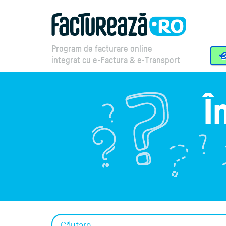
Program de facturare online
integrat cu e-Factura & e-Transport
Î