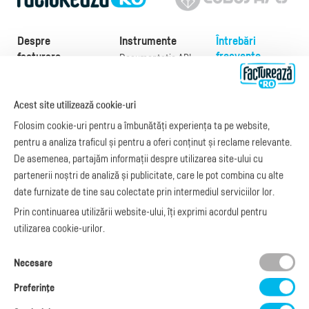
Despre
Instrumente
Întrebări
frecvente
facturare
Documentație API
Preţuri
e-Factura
Despre noi
abonamente
e-Factura Furnizori
Noutăți
Acest site utilizează cookie-uri
Exemple de facturi
e-Factura B2C
Apariții media
Model factură
Folosim cookie-uri pentru a îmbunătăți experiența ta pe website,
API e-Factura
Manual de
pentru a analiza traficul și pentru a oferi conținut și reclame relevante.
e-Transport
facturare
De asemenea, partajăm informații despre utilizarea site-ului cu
Integrare Stripe
Legislaţie facturi
partenerii noștri de analiză și publicitate, care le pot combina cu alte
Integrare
Facturare online
date furnizate de tine sau colectate prin intermediul serviciilor lor.
SmartFintech
blog.factureaza.ro
Integrare PrestaShop
Prin continuarea utilizării website-ului, îți exprimi acordul pentru
Integrare mobilPay
utilizarea cookie-urilor.
Ai nevoie de
Necesare
ajutor?
L-V: 09:00 - 17:00
Preferinţe
0368 409 233