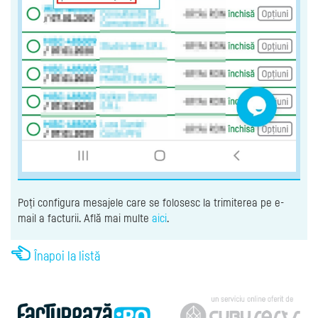
Poți configura mesajele care se folosesc la trimiterea pe e-
mail a facturii. Află mai multe
aici
.
Înapoi la listă