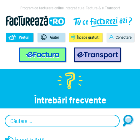
Program de facturare online integrat cu e-Factura & e-Transport
Prețuri
Ajutor
Începe gratuit!
Conectare
e-Factura
e-Transport
Întrebări frecvente