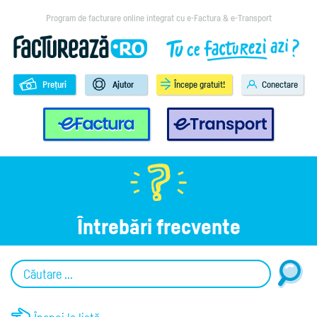
Program de facturare online integrat cu e-Factura & e-Transport
Prețuri
Ajutor
Începe gratuit!
Conectare
e-Factura
e-Transport
Întrebări frecvente