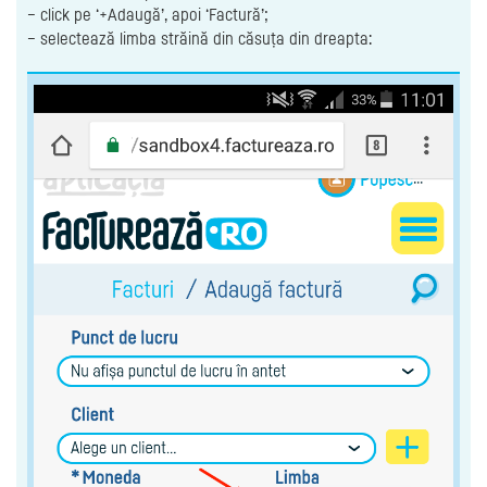
– click pe ‘+Adaugă’, apoi ‘Factură’;
– selectează limba străină din căsuța din dreapta: