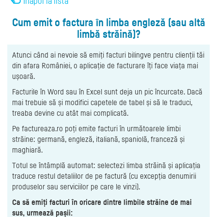
Înapoi la listă
Cum emit o factura în limba engleză (sau altă
limbă străină)?
Atunci când ai nevoie să emiți facturi bilingve pentru clienții tăi
din afara României, o aplicație de facturare îți face viața mai
ușoară.
Facturile în Word sau în Excel sunt deja un pic încurcate. Dacă
mai trebuie să și modifici capetele de tabel și să le traduci,
treaba devine cu atât mai complicată.
Pe factureaza.ro poți emite facturi în următoarele limbi
străine: germană, engleză, italiană, spaniolă, franceză și
maghiară.
Totul se întâmplă automat: selectezi limba străină și aplicația
traduce restul detaliilor de pe factură (cu excepția denumirii
produselor sau serviciilor pe care le vinzi).
Ca să emiți facturi în oricare dintre limbile străine de mai
sus, urmează pașii: