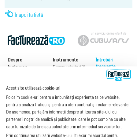
Înapoi la listă
Despre
Instrumente
Întrebări
frecvente
facturare
Documentație API
Preţuri
e-Factura
Despre noi
abonamente
e-Factura Furnizori
Noutăți
Acest site utilizează cookie-uri
Exemple de facturi
e-Factura B2C
Apariții media
Model factură
Folosim cookie-uri pentru a îmbunătăți experiența ta pe website,
API e-Factura
Manual de
pentru a analiza traficul și pentru a oferi conținut și reclame relevante.
e-Transport
facturare
De asemenea, partajăm informații despre utilizarea site-ului cu
Integrare Stripe
Legislaţie facturi
partenerii noștri de analiză și publicitate, care le pot combina cu alte
Integrare
Facturare online
date furnizate de tine sau colectate prin intermediul serviciilor lor.
SmartFintech
blog.factureaza.ro
Integrare PrestaShop
Prin continuarea utilizării website-ului, îți exprimi acordul pentru