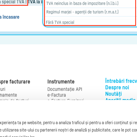
Întrebări frec
pre facturare
Instrumente
Despre noi
uri
Documentație API
Noutăți
namente
e-Factura
Apariții media
mple de facturi
e-Factura Furnizori
el factură
e-Factura B2C
Ai nevoie de
ual de
API e-Factura
ajutor?
turare
e-Transport
periența ta pe website, pentru a analiza traficul și pentru a oferi conținut și 
slaţie facturi
Integrare Stripe
L-V: 09:00 - 17:
turare online
Integrare
tilizarea site-ului cu partenerii noștri de analiză și publicitate, care le pot c
0368 409 233
g.factureaza.ro
SmartFintech