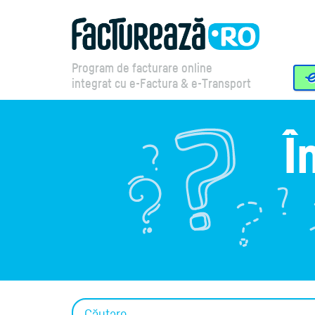
Program de facturare online
integrat cu e-Factura & e-Transport
Î