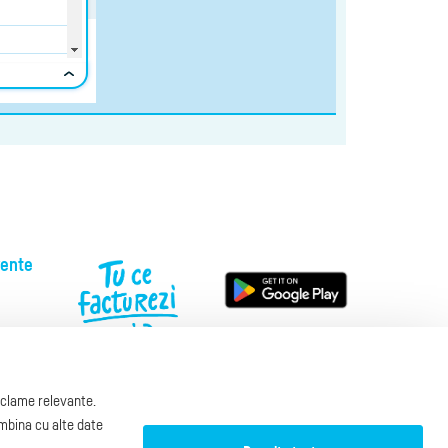
vente
reclame relevante.
00
ombina cu alte date