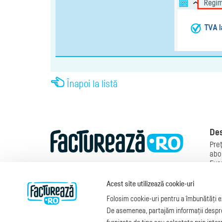
Înapoi la listă
Des
Preţ
abo
Exe
Mod
Man
Acest site utilizează cookie-uri
fac
Folosim cookie-uri pentru a îmbunătăți ex
Legi
Fac
De asemenea, partajăm informații despre u
blo