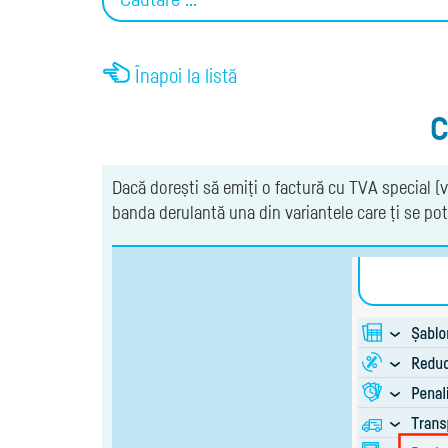
Înapoi la listă
C
Dacă dorești să emiți o factură cu TVA special (v
banda derulantă una din variantele care ți se pot