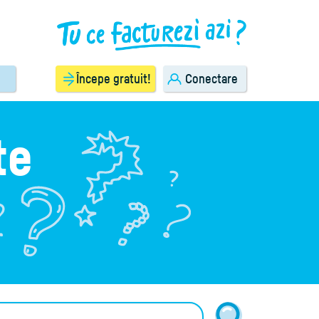
Începe gratuit!
Conectare
te