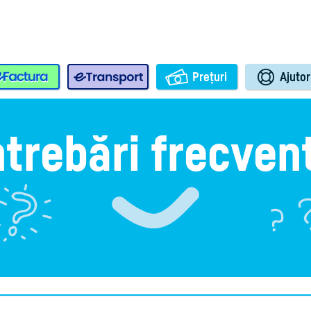
e-Factura
e-Transport
Prețuri
Ajutor
ntrebări frecven