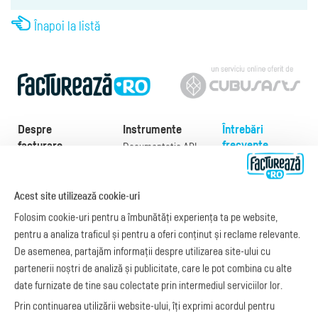
Înapoi la listă
Despre
Instrumente
Întrebări
frecvente
facturare
Documentație API
Preţuri
e-Factura
Despre noi
abonamente
e-Factura Furnizori
Noutăți
Acest site utilizează cookie-uri
Exemple de facturi
e-Factura B2C
Apariții media
Model factură
Folosim cookie-uri pentru a îmbunătăți experiența ta pe website,
API e-Factura
Manual de
pentru a analiza traficul și pentru a oferi conținut și reclame relevante.
e-Transport
facturare
De asemenea, partajăm informații despre utilizarea site-ului cu
Integrare Stripe
Legislaţie facturi
partenerii noștri de analiză și publicitate, care le pot combina cu alte
Integrare
Facturare online
date furnizate de tine sau colectate prin intermediul serviciilor lor.
SmartFintech
blog.factureaza.ro
Integrare PrestaShop
Prin continuarea utilizării website-ului, îți exprimi acordul pentru