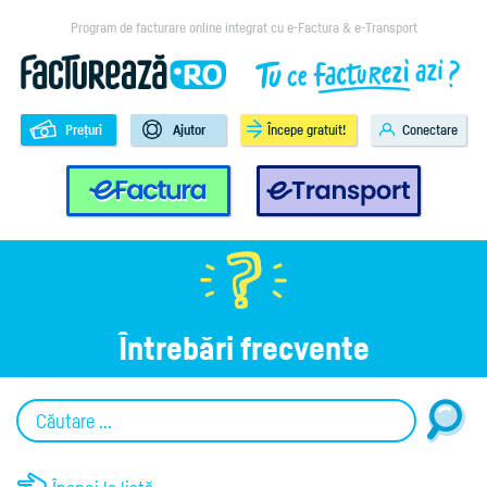
Program de facturare online integrat cu e-Factura & e-Transport
Prețuri
Ajutor
Începe gratuit!
Conectare
e-Factura
e-Transport
Întrebări frecvente