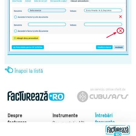
Înapoi la listă
Despre
Instrumente
Întrebări
frecvente
facturare
Documentație API
Preţuri
e-Factura
Despre noi
abonamente