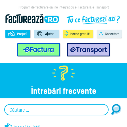
Program de facturare online integrat cu e-Factura & e-Transport
Prețuri
Ajutor
Începe gratuit!
Conectare
e-Factura
e-Transport
Întrebări frecvente