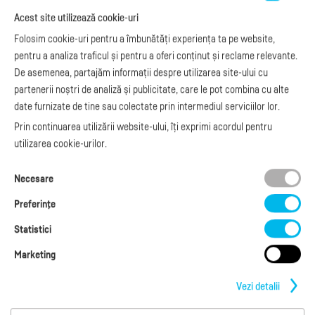
e-Factura Furnizori
Noutăți
Acest site utilizează cookie-uri
Exemple de facturi
e-Factura B2C
Apariții media
Model factură
Folosim cookie-uri pentru a îmbunătăți experiența ta pe website,
API e-Factura
Manual de
pentru a analiza traficul și pentru a oferi conținut și reclame relevante.
e-Transport
facturare
De asemenea, partajăm informații despre utilizarea site-ului cu
Integrare Stripe
Legislaţie facturi
partenerii noștri de analiză și publicitate, care le pot combina cu alte
Integrare
Facturare online
date furnizate de tine sau colectate prin intermediul serviciilor lor.
SmartFintech
blog.factureaza.ro
Integrare PrestaShop
Prin continuarea utilizării website-ului, îți exprimi acordul pentru
Integrare mobilPay
utilizarea cookie-urilor.
Ai nevoie de
Necesare
ajutor?
L-V: 09:00 - 17:00
Preferinţe
0368 409 233
Statistici
office@factureaza.ro
Marketing
Date de contact
|
Termeni și Condiții
Politica de confidențialitate
|
Cookies
Vezi detalii