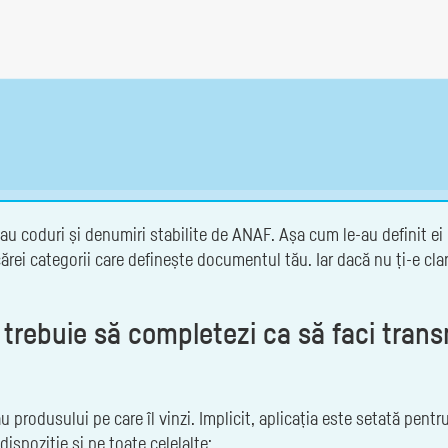
au coduri și denumiri stabilite de ANAF. Așa cum le-au definit ei 
cărei categorii care definește documentul tău. Iar dacă nu ți-e cla
re trebuie să completezi ca să faci tra
u produsului pe care îl vinzi. Implicit, aplicația este setată pen
dispoziție și pe toate celelalte: