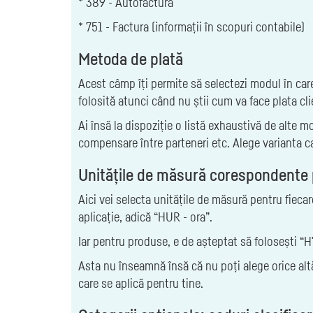
* 389 - Autofactura
* 751 - Factura (informații în scopuri contabile)
Metoda de plată
Acest câmp îți permite să selectezi modul în care 
folosită atunci când nu știi cum va face plata cli
Ai însă la dispoziție o listă exhaustivă de alte m
compensare între parteneri etc. Alege varianta car
Unitățile de măsură corespondente pe
Aici vei selecta unitățile de măsură pentru fiecare
aplicație, adică “HUR - ora”.
Iar pentru produse, e de așteptat să folosești “H
Asta nu înseamnă însă că nu poți alege orice altă
care se aplică pentru tine.