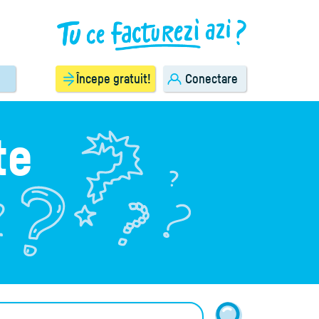
Începe gratuit!
Conectare
te