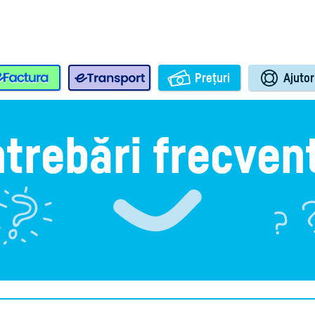
e-Factura
e-Transport
Prețuri
Ajutor
ntrebări frecven