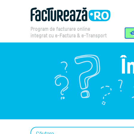
Program de facturare online
integrat cu e-Factura & e-Transport
Î