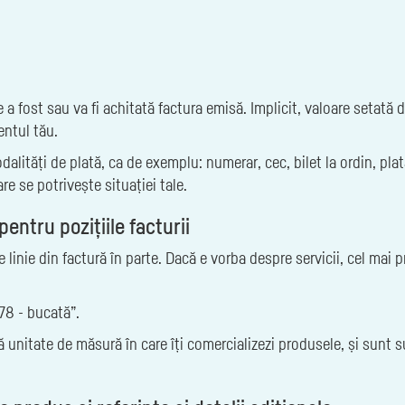
a fost sau va fi achitată factura emisă. Implicit, valoare setată d
entul tău.
odalități de plată, ca de exemplu: numerar, cec, bilet la ordin, pla
e se potrivește situației tale.
ntru pozițiile facturii
 linie din factură în parte. Dacă e vorba despre servicii, cel mai p
78 - bucată”.
 unitate de măsură în care îți comercializezi produsele, și sunt s