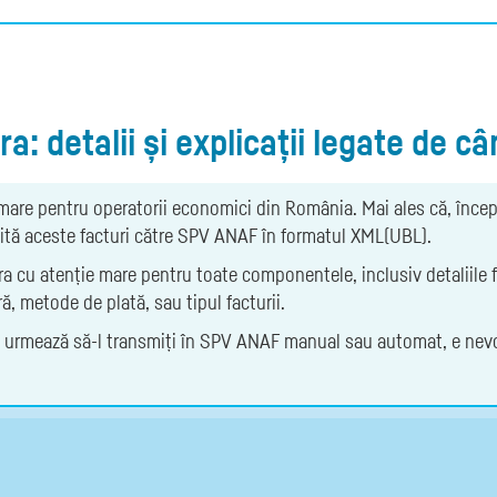
a: detalii și explicații legate de 
mare pentru operatorii economici din România. Mai ales că, înce
mită aceste facturi către SPV ANAF în formatul XML(UBL).
a cu atenție mare pentru toate componentele, inclusiv detaliile 
ă, metode de plată, sau tipul facturii.
ă urmează să-l transmiți în SPV ANAF manual sau automat, e nevoie