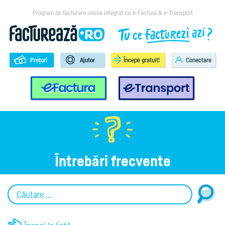
Program de facturare online integrat cu e-Factura & e-Transport
Prețuri
Ajutor
Începe gratuit!
Conectare
e-Factura
e-Transport
Întrebări frecvente