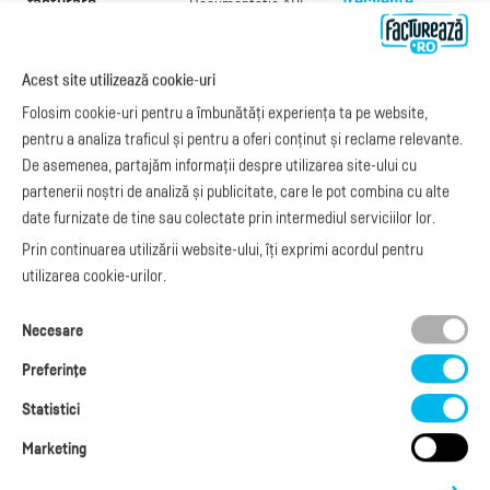
frecvente
facturare
Documentație API
Preţuri
e-Factura
Despre noi
abonamente
e-Factura Furnizori
Noutăți
Exemple de facturi
Acest site utilizează cookie-uri
e-Factura B2C
Apariții media
Model factură
Folosim cookie-uri pentru a îmbunătăți experiența ta pe website,
API e-Factura
Manual de
pentru a analiza traficul și pentru a oferi conținut și reclame relevante.
e-Transport
facturare
De asemenea, partajăm informații despre utilizarea site-ului cu
Integrare Stripe
Legislaţie facturi
partenerii noștri de analiză și publicitate, care le pot combina cu alte
Integrare
Facturare online
date furnizate de tine sau colectate prin intermediul serviciilor lor.
SmartFintech
blog.factureaza.ro
Integrare PrestaShop
Prin continuarea utilizării website-ului, îți exprimi acordul pentru
Integrare mobilPay
utilizarea cookie-urilor.
Ai nevoie de
Necesare
ajutor?
L-V: 09:00 - 17:00
Preferinţe
0368 409 233
office@factureaza.ro
Statistici
Marketing
Date de contact
|
Termeni și Condiții
Politica de confidențialitate
|
Cookies