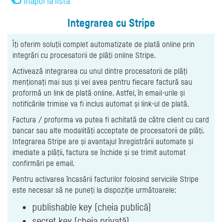
Înapoi la listă
Integrarea cu Stripe
Îţi oferim soluţii complet automatizate de plată online prin
integrări cu procesatorii de plăţi online Stripe.
Activează integrarea cu unul dintre procesatorii de plăți
menționați mai sus și vei avea pentru fiecare factură sau
proformă un link de plată online. Astfel, în email-urile și
notificările trimise va fi inclus automat și link-ul de plată.
Factura / proforma va putea fi achitată de către client cu card
bancar sau alte modalităţi acceptate de procesatorii de plăţi.
Integrarea Stripe are și avantajul înregistrării automate și
imediate a plății, factura se închide și se trimit automat
confirmări pe email.
Pentru activarea încasării facturilor folosind serviciile Stripe
este necesar să ne puneți la dispoziție următoarele:
publishable key (cheia publică)
secret key (cheia privată)