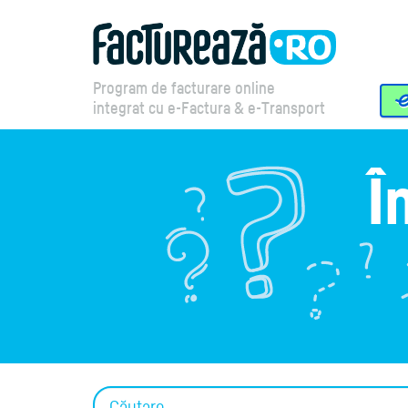
Program de facturare online
integrat cu e-Factura & e-Transport
Î