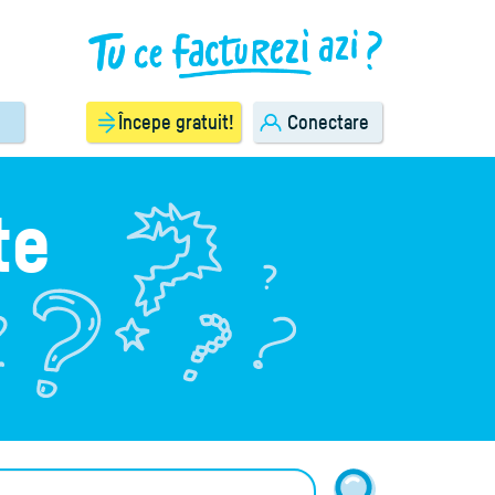
Începe gratuit!
Conectare
te