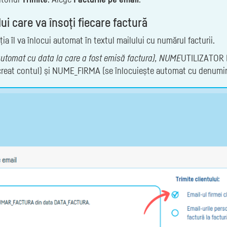
ui care va însoți fiecare factură
îl va înlocui automat în textul mailului cu numărul facturii.
utomat cu data la care a fost emisă factura), NUME
UTILIZATOR (
i creat contul) și NUME_FIRMA (se înlocuiește automat cu denumire