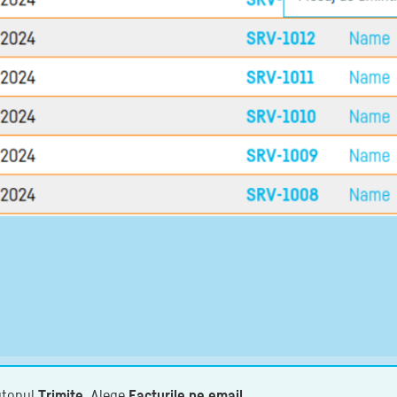
butonul
Trimite
. Alege
Facturile pe email
.