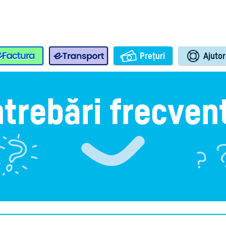
e-Factura
e-Transport
Prețuri
Ajutor
ntrebări frecven