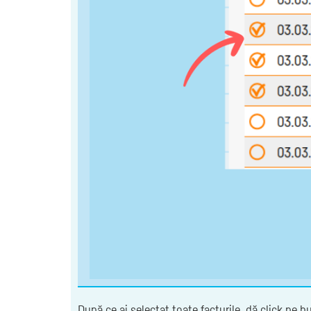
După ce ai selectat toate facturile, dă click pe 