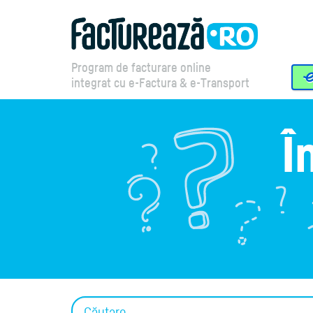
Program de facturare online
integrat cu e-Factura & e-Transport
Î