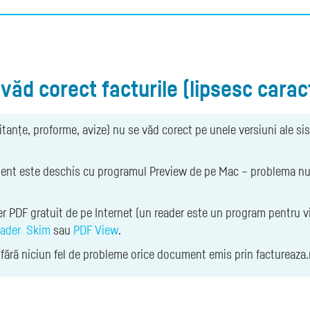
 văd corect facturile (lipsesc cara
hitanțe, proforme, avize) nu se văd corect pe unele versiuni ale s
nt este deschis cu programul Preview de pe Mac – problema nu ap
er PDF gratuit de pe Internet (un reader este un program pentru 
ader
Skim
sau
PDF View
.
a fără niciun fel de probleme orice document emis prin factureaza.