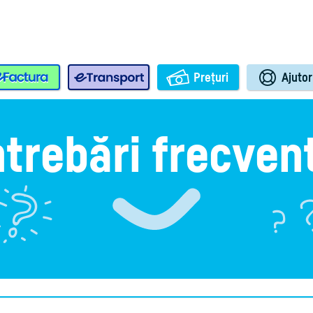
e-Factura
e-Transport
Prețuri
Ajutor
ntrebări frecven