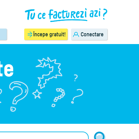
Începe gratuit!
Conectare
te