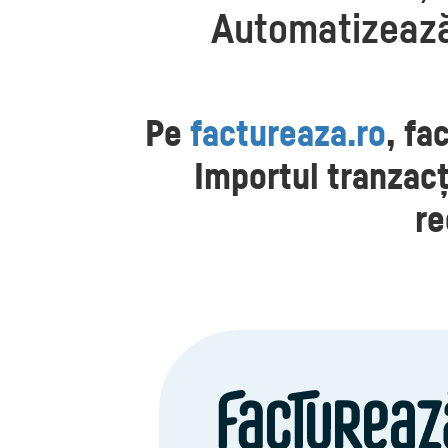
Automatizează 
Pe
factureaza.ro
, fa
Importul tranzacț
re