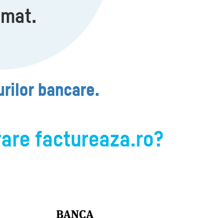
omat.
urilor bancare.
rare factureaza.ro?