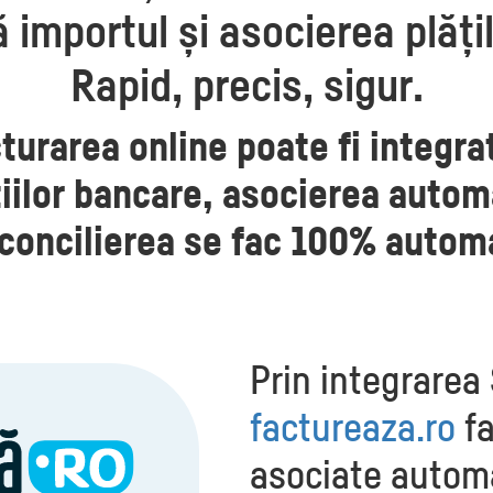
importul și asocierea plățilo
Rapid, precis, sigur.
cturarea online poate fi integra
iilor bancare, asocierea automa
concilierea se fac 100% autom
Prin integrarea
factureaza.ro
f
asociate automa