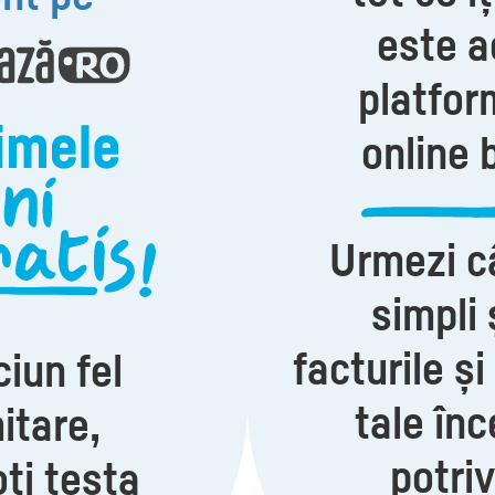
este a
platfor
online 
Urmezi c
simpli 
facturile și
ciun fel
tale în
itare,
potri
ți testa