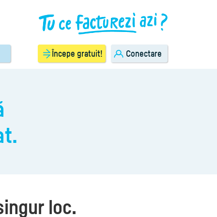
Începe gratuit!
Conectare
ă
t.
singur loc.