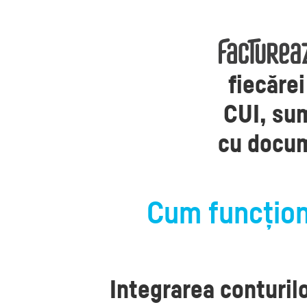
fiecărei
CUI, sum
cu docum
Cum funcțion
Integrarea conturil