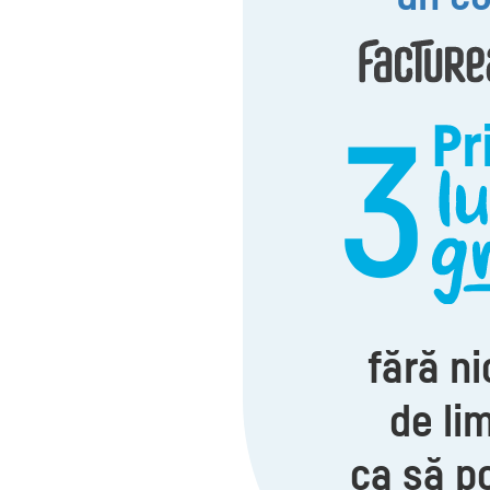
fără ni
de lim
ca să po