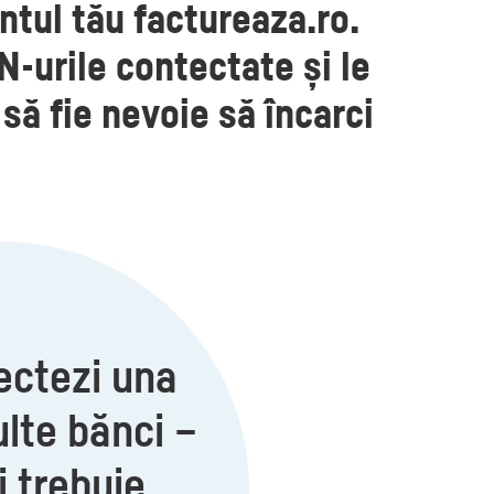
ntul tău factureaza.ro.
N-urile contectate și le
să fie nevoie să încarci
ectezi una
lte bănci –
ți trebuie