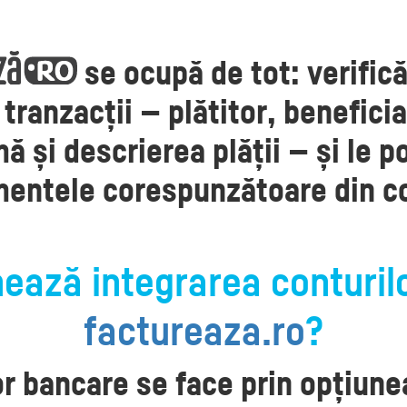
se ocupă de tot: verifică
 tranzacții — plătitor, benefici
ă și descrierea plății — și le p
entele corespunzătoare din co
ează integrarea conturil
factureaza.ro
?
or bancare se face prin opțiun