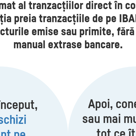
at al tranzacțiilor direct în co
ia preia tranzacțiile de pe IBA
turile emise sau primite, fără 
manual extrase bancare.
Apoi, con
început,
sau mai mu
schizi
tot ce î
nt pe