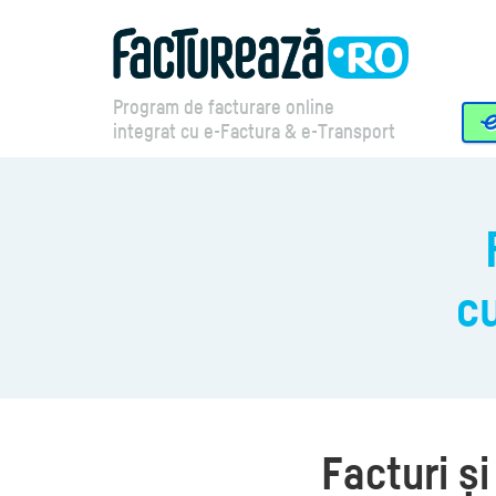
Program de facturare online
integrat cu e-Factura & e-Transport
c
Facturi și