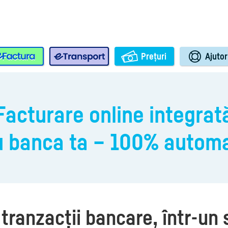
e-Factura
e-Transport
Prețuri
Ajutor
Facturare online integrat
u banca ta – 100% automa
 tranzacții bancare, într-un 