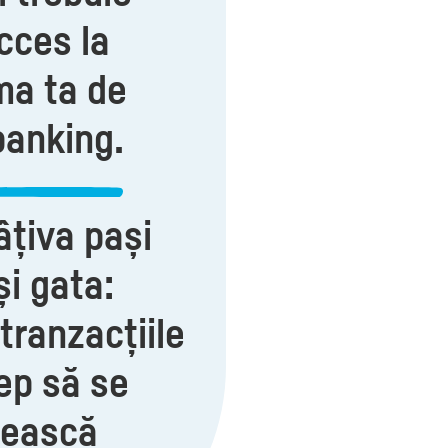
cces la
ma ta de
banking.
âțiva pași
și gata:
 tranzacțiile
cep să se
vească