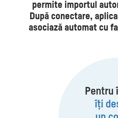
permite importul autom
După conectare, aplicaț
asociază automat cu fac
Pentru 
îți de
un co