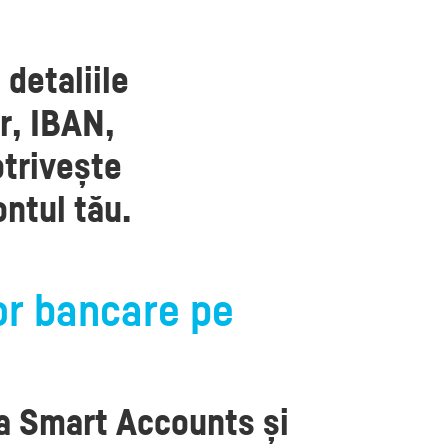
 detaliile
ar, IBAN,
otrivește
ntul tău.
or bancare pe
ea Smart Accounts și