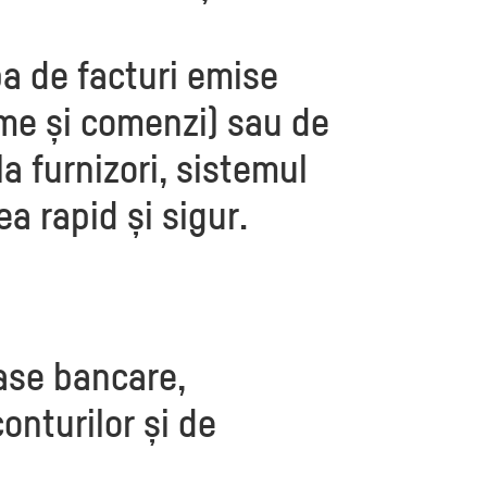
ba de facturi emise
rme și comenzi) sau de
la furnizori, sistemul
ea rapid și sigur.
rase bancare,
conturilor și de