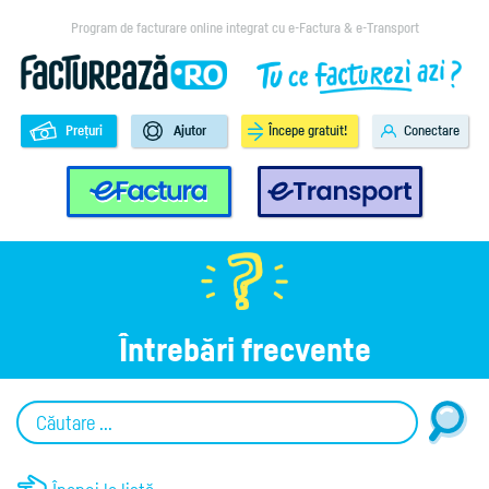
Program de facturare online integrat cu e-Factura & e-Transport
Prețuri
Ajutor
Începe gratuit!
Conectare
e-Factura
e-Transport
Întrebări frecvente