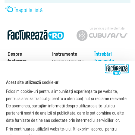
Înapoi la listă
Despre
Instrumente
Întrebări
frecvente
facturare
Documentație API
Preţuri
e-Factura
Despre noi
abonamente
e-Factura Furnizori
Noutăți
Exemple de facturi
Acest site utilizează cookie-uri
e-Factura B2C
Apariții media
Model factură
Folosim cookie-uri pentru a îmbunătăți experiența ta pe website,
API e-Factura
Manual de
pentru a analiza traficul și pentru a oferi conținut și reclame relevante.
e-Transport
facturare
De asemenea, partajăm informații despre utilizarea site-ului cu
Integrare Stripe
Legislaţie facturi
partenerii noștri de analiză și publicitate, care le pot combina cu alte
Integrare
Facturare online
date furnizate de tine sau colectate prin intermediul serviciilor lor.
SmartFintech
blog.factureaza.ro
Integrare PrestaShop
Prin continuarea utilizării website-ului, îți exprimi acordul pentru