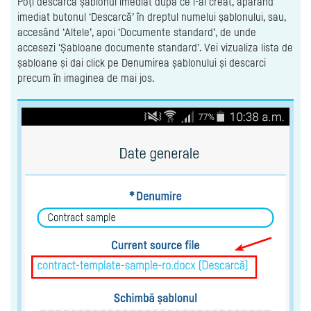
Poți descărca șablonul imediat după ce l-ai creat, apărând
imediat butonul ‘Descarcă’ în dreptul numelui șablonului, sau,
accesând ‘Altele’, apoi ‘Documente standard’, de unde
accesezi ‘Șabloane documente standard’. Vei vizualiza lista de
șabloane și dai click pe Denumirea șablonului și descarci
precum în imaginea de mai jos.