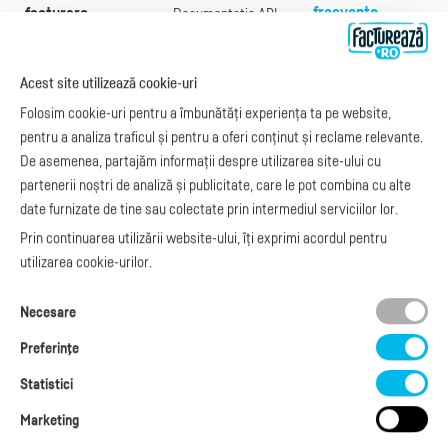
frecvente
facturare
Documentație API
Preţuri
e-Factura
Despre noi
abonamente
e-Factura Furnizori
Noutăți
Acest site utilizează cookie-uri
Exemple de facturi
e-Factura B2C
Apariții media
Model factură
Folosim cookie-uri pentru a îmbunătăți experiența ta pe website,
API e-Factura
Manual de
pentru a analiza traficul și pentru a oferi conținut și reclame relevante.
e-Transport
facturare
De asemenea, partajăm informații despre utilizarea site-ului cu
Integrare Stripe
Legislaţie facturi
partenerii noștri de analiză și publicitate, care le pot combina cu alte
Integrare
Facturare online
date furnizate de tine sau colectate prin intermediul serviciilor lor.
SmartFintech
blog.factureaza.ro
Integrare PrestaShop
Prin continuarea utilizării website-ului, îți exprimi acordul pentru
Integrare mobilPay
utilizarea cookie-urilor.
Ai nevoie de
Necesare
ajutor?
L-V: 09:00 - 17:00
Preferinţe
0368 409 233
Statistici
office@factureaza.ro
Marketing
Date de contact
|
Termeni și Condiții