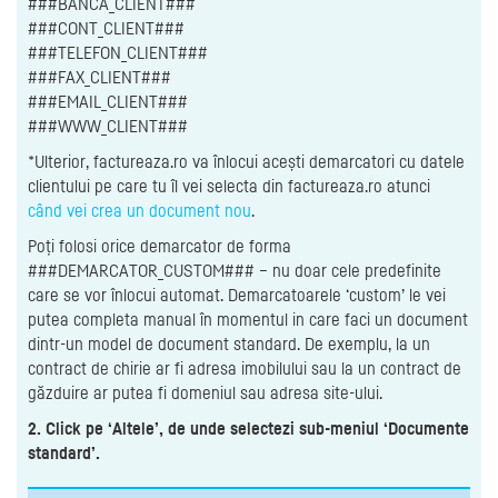
###BANCA_CLIENT###
###CONT_CLIENT###
###TELEFON_CLIENT###
###FAX_CLIENT###
###EMAIL_CLIENT###
###WWW_CLIENT###
*Ulterior, factureaza.ro va înlocui acești demarcatori cu datele
clientului pe care tu îl vei selecta din factureaza.ro atunci
când vei crea un document nou
.
Poți folosi orice demarcator de forma
###DEMARCATOR_CUSTOM### – nu doar cele predefinite
care se vor înlocui automat. Demarcatoarele ‘custom’ le vei
putea completa manual în momentul in care faci un document
dintr-un model de document standard. De exemplu, la un
contract de chirie ar fi adresa imobilului sau la un contract de
găzduire ar putea fi domeniul sau adresa site-ului.
2. Click pe ‘Altele’, de unde selectezi sub-meniul ‘Documente
standard’.