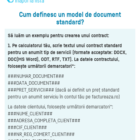
Înapoi la listă
Cum definesc un model de document
standard?
Să luăm un exemplu pentru crearea unui contract:
1. Pe calculatorul tău, scrie textul unui contract standard
pentru un anumit tip de servicii (formate acceptate: DOCX,
DOC(MS Word), ODT, RTF, TXT). La datele contractului,
folosește următorii demarcatori*:
###NUMAR_DOCUMENT###
###DATA_DOCUMENT###
###PRET_SERVICII### (dacă ai definit un preț standard
pentru un anumit serviciu în contul tău pe factureaza.ro)
La datele clientului, folosește următorii demarcatori*:
###NUME_CLIENT###
###ADRESA_COMPLETA_CLIENT###
###CIF_CLIENT###
###NR_REG_COMERT_CLIENT###