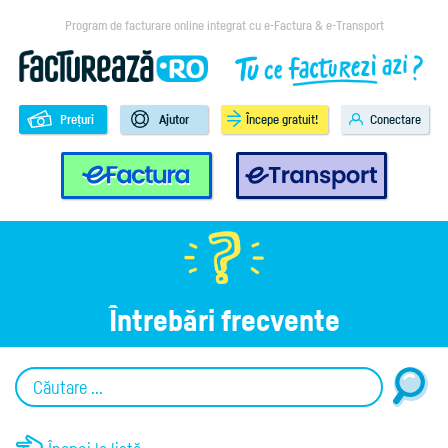
Program de facturare online integrat cu e-Factura & e-Transport
Prețuri
Ajutor
Începe gratuit!
Conectare
e-Factura
e-Transport
Întrebări frecvente