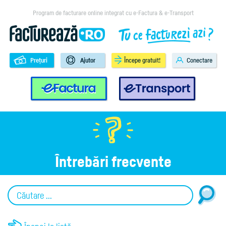
Program de facturare online integrat cu e-Factura & e-Transport
Prețuri
Ajutor
Începe gratuit!
Conectare
e-Factura
e-Transport
Întrebări frecvente