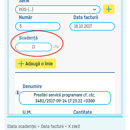
(Data scadenței = Data facturii + X zile)!