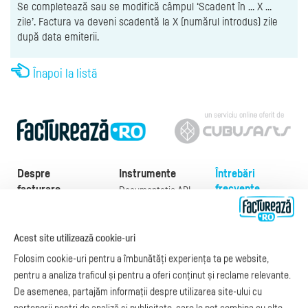
Se completează sau se modifică câmpul ‘Scadent în … X …
zile’. Factura va deveni scadentă la X (numărul introdus) zile
după data emiterii.
Înapoi la listă
Despre
Instrumente
Întrebări
frecvente
facturare
Documentație API
Preţuri
e-Factura
Despre noi
abonamente
e-Factura Furnizori
Noutăți
Acest site utilizează cookie-uri
Exemple de facturi
e-Factura B2C
Apariții media
Model factură
Folosim cookie-uri pentru a îmbunătăți experiența ta pe website,
API e-Factura
Manual de
pentru a analiza traficul și pentru a oferi conținut și reclame relevante.
e-Transport
facturare
De asemenea, partajăm informații despre utilizarea site-ului cu
Integrare Stripe
Legislaţie facturi
partenerii noștri de analiză și publicitate, care le pot combina cu alte