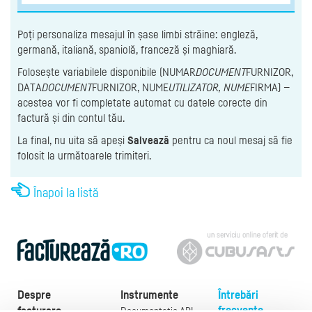
Poți personaliza mesajul în șase limbi străine: engleză,
germană, italiană, spaniolă, franceză și maghiară.
Folosește variabilele disponibile (NUMAR
DOCUMENT
FURNIZOR,
DATA
DOCUMENT
FURNIZOR, NUME
UTILIZATOR, NUME
FIRMA) —
acestea vor fi completate automat cu datele corecte din
factură și din contul tău.
La final, nu uita să apeși
Salvează
pentru ca noul mesaj să fie
folosit la următoarele trimiteri.
Înapoi la listă
Despre
Instrumente
Întrebări
frecvente
facturare
Documentație API