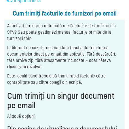
Înapoi la listă
Cum trimiți facturile de furnizori pe email
Ai activat preluarea automată a e-Facturilor de furnizori din
SPV? Sau poate gestionezi manual facturile primite de la
furnizorii tăi?
Indiferent de caz, îți recomandăm funcția de trimitere a
documentelor direct pe email, din aplicație. Fără descărcări,
fără arhive zip, fără atașamente încurcate – doar câteva
clicuri și ai rezolvat.
Este ideală când trebuie să trimiți rapid facturile către
contabilitate sau către colegii din echipă.
Cum trimiți un singur document
pe email
Ai două opțiuni.
Din pagina de vizualizare a documentului