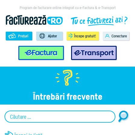
Program de facturare online integrat cu e-Factura & e-Transport
Prețuri
Ajutor
Începe gratuit!
Conectare
e-Factura
e-Transport
Întrebări frecvente