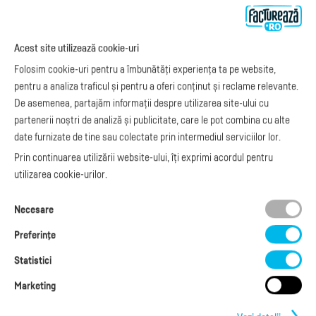
Preţuri
e-Factura
Despre noi
abonamente
e-Factura Furnizori
Noutăți
Acest site utilizează cookie-uri
Exemple de facturi
e-Factura B2C
Apariții media
Model factură
Folosim cookie-uri pentru a îmbunătăți experiența ta pe website,
API e-Factura
Manual de
pentru a analiza traficul și pentru a oferi conținut și reclame relevante.
e-Transport
facturare
De asemenea, partajăm informații despre utilizarea site-ului cu
Integrare Stripe
Legislaţie facturi
partenerii noștri de analiză și publicitate, care le pot combina cu alte
Integrare
Facturare online
date furnizate de tine sau colectate prin intermediul serviciilor lor.
SmartFintech
blog.factureaza.ro
Integrare PrestaShop
Prin continuarea utilizării website-ului, îți exprimi acordul pentru
Integrare mobilPay
utilizarea cookie-urilor.
Ai nevoie de
Necesare
ajutor?
L-V: 09:00 - 17:00
Preferinţe
0368 409 233
office@factureaza.ro
Statistici
Marketing
Date de contact
|
Termeni și Condiții
Politica de confidențialitate
|
Cookies