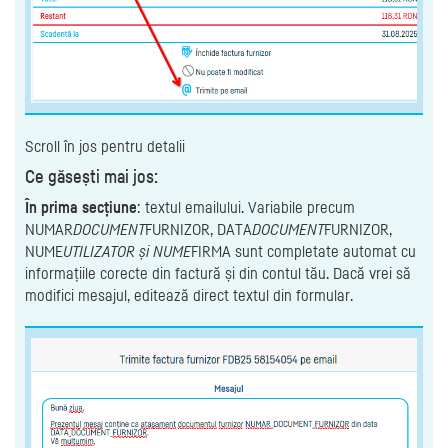
Scroll în jos pentru detalii
Ce găsești mai jos:
În prima secțiune
: textul emailului. Variabile precum
NUMAR
DOCUMENT
FURNIZOR, DATA
DOCUMENT
FURNIZOR,
NUME
UTILIZATOR și NUME
FIRMA sunt completate automat cu
informațiile corecte din factură și din contul tău. Dacă vrei să
modifici mesajul, editează direct textul din formular.