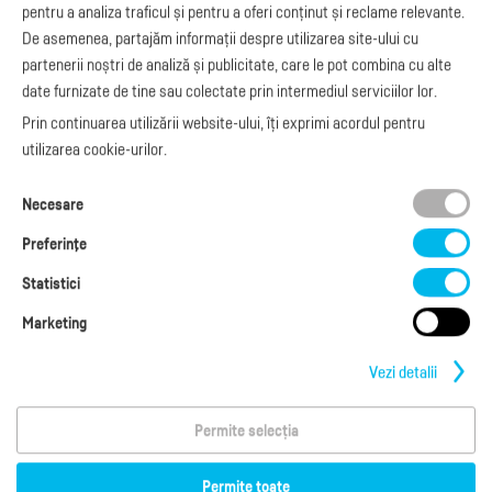
Manual de
pentru a analiza traficul și pentru a oferi conținut și reclame relevante.
e-Transport
facturare
De asemenea, partajăm informații despre utilizarea site-ului cu
Integrare Stripe
Legislaţie facturi
partenerii noștri de analiză și publicitate, care le pot combina cu alte
Integrare
Facturare online
date furnizate de tine sau colectate prin intermediul serviciilor lor.
SmartFintech
blog.factureaza.ro
Integrare PrestaShop
Prin continuarea utilizării website-ului, îți exprimi acordul pentru
Integrare mobilPay
utilizarea cookie-urilor.
Ai nevoie de
Necesare
ajutor?
L-V: 09:00 - 17:00
Preferinţe
0368 409 233
office@factureaza.ro
Statistici
Marketing
Date de contact
|
Termeni și Condiții
Politica de confidențialitate
|
Cookies
Vezi detalii
Permite selecția
Copyright © 2026
S.C. Cubus Arts SRL
Termeni de utilizare
Permite toate