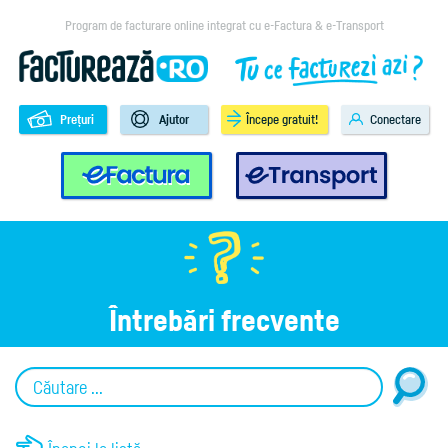
Program de facturare online integrat cu e-Factura & e-Transport
Prețuri
Ajutor
Începe gratuit!
Conectare
e-Factura
e-Transport
Întrebări frecvente