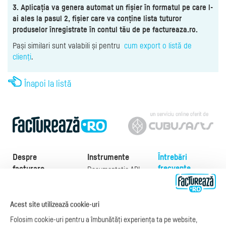
3. Aplicația va genera automat un fișier în formatul pe care l-
ai ales la pasul 2, fișier care va conține lista tuturor
produselor înregistrate în contul tău de pe factureaza.ro.
Pași similari sunt valabili și pentru
cum export o listă de
clienți
.
Înapoi la listă
Despre
Instrumente
Întrebări
frecvente
facturare
Documentație API
Preţuri
e-Factura
Despre noi
abonamente
e-Factura Furnizori
Noutăți
Exemple de facturi
Acest site utilizează cookie-uri
e-Factura B2C
Apariții media
Model factură
Folosim cookie-uri pentru a îmbunătăți experiența ta pe website,
API e-Factura