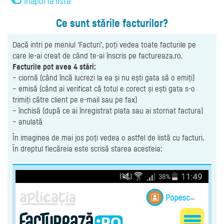
Înapoi la listă
Ce sunt stările facturilor?
Dacă intri pe meniul ‘Facturi’, poți vedea toate facturile pe
care le-ai creat de când te-ai înscris pe factureaza.ro.
Facturile pot avea 4 stări:
– ciornă (când încă lucrezi la ea și nu ești gata să o emiți)
– emisă (când ai verificat că totul e corect și ești gata s-o
trimiți către client pe e-mail sau pe fax)
– închisă (după ce ai înregistrat plata sau ai stornat factura)
– anulată
În imaginea de mai jos poți vedea o astfel de listă cu facturi.
În dreptul fiecăreia este scrisă starea acesteia: