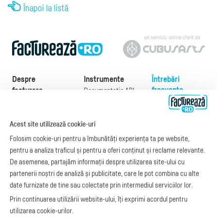
Înapoi la listă
Despre
Instrumente
Întrebări
frecvente
facturare
Documentație API
Preţuri
e-Factura
Despre noi
abonamente
e-Factura Furnizori
Noutăți
Acest site utilizează cookie-uri
Exemple de facturi
e-Factura B2C
Apariții media
Model factură
Folosim cookie-uri pentru a îmbunătăți experiența ta pe website,
API e-Factura
Manual de
pentru a analiza traficul și pentru a oferi conținut și reclame relevante.
e-Transport
facturare
De asemenea, partajăm informații despre utilizarea site-ului cu
Integrare Stripe
Legislaţie facturi
partenerii noștri de analiză și publicitate, care le pot combina cu alte
Integrare
Facturare online
date furnizate de tine sau colectate prin intermediul serviciilor lor.
SmartFintech
blog.factureaza.ro
Integrare PrestaShop
Prin continuarea utilizării website-ului, îți exprimi acordul pentru
Integrare mobilPay
utilizarea cookie-urilor.