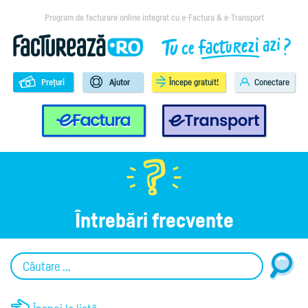
Program de facturare online integrat cu e-Factura & e-Transport
Prețuri
Ajutor
Începe gratuit!
Conectare
e-Factura
e-Transport
Întrebări frecvente