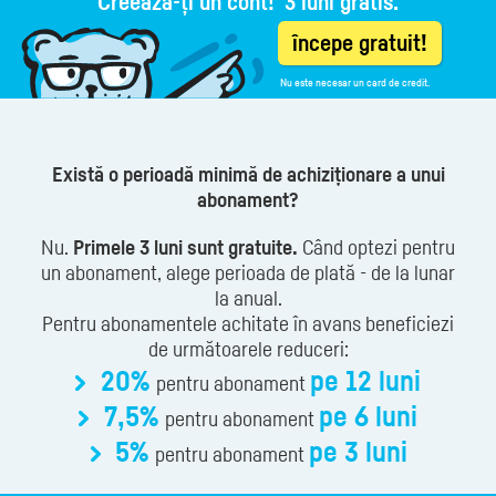
Creează-ți un cont!
3 luni gratis.
începe gratuit!
Nu este necesar un card de credit.
Există o perioadă minimă de achiziționare a unui
abonament?
Nu.
Primele 3 luni sunt gratuite.
Când optezi pentru
un abonament, alege perioada de plată - de la lunar
la anual.
Pentru abonamentele achitate în avans beneficiezi
de următoarele reduceri:
20%
pe 12 luni
pentru abonament
7,5%
pe 6 luni
pentru abonament
5%
pe 3 luni
pentru abonament