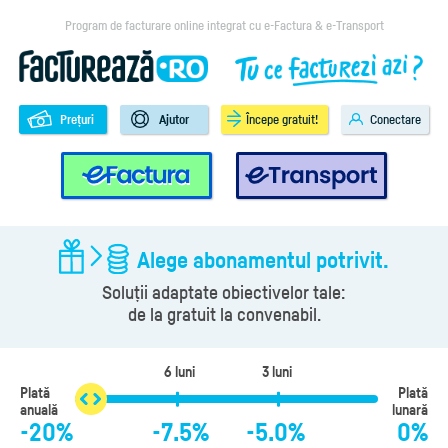
Program de facturare online integrat cu e-Factura & e-Transport
Prețuri
Ajutor
Începe gratuit!
Conectare
e-Factura
e-Transport
Alege abonamentul potrivit.
Soluții adaptate obiectivelor tale:
de la gratuit la convenabil.
6 luni
3 luni
Plată
Plată
anuală
lunară
-20%
-7.5%
-5.0%
0%