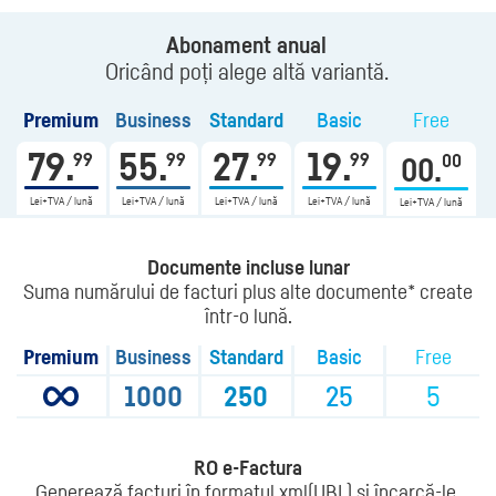
Abonament
anual
Oricând poți alege altă variantă.
Premium
Business
Standard
Basic
Free
79.
55.
27.
19.
99
99
99
99
00
00.
Lei+TVA / lună
Lei+TVA / lună
Lei+TVA / lună
Lei+TVA / lună
Lei+TVA / lună
Documente incluse lunar
Suma numărului de facturi plus alte documente* create
într-o lună.
Premium
Business
Standard
Basic
Free
1000
250
25
5
RO e-Factura
Generează facturi în formatul xml(UBL) și încarcă-le,