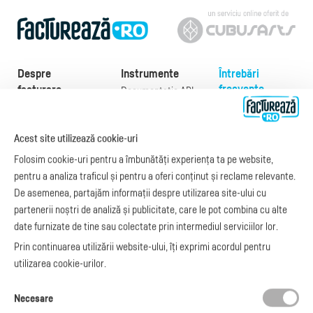
Despre
Instrumente
Întrebări
frecvente
facturare
Documentație API
Preţuri
e-Factura
Despre noi
abonamente
e-Factura Furnizori
Noutăți
Acest site utilizează cookie-uri
Exemple de facturi
e-Factura B2C
Apariții media
Model factură
Folosim cookie-uri pentru a îmbunătăți experiența ta pe website,
API e-Factura
Manual de
pentru a analiza traficul și pentru a oferi conținut și reclame relevante.
e-Transport
facturare
De asemenea, partajăm informații despre utilizarea site-ului cu
Integrare Stripe
Legislaţie facturi
partenerii noștri de analiză și publicitate, care le pot combina cu alte
Integrare
Facturare online
date furnizate de tine sau colectate prin intermediul serviciilor lor.
SmartFintech
blog.factureaza.ro
Integrare PrestaShop
Prin continuarea utilizării website-ului, îți exprimi acordul pentru
Integrare mobilPay
utilizarea cookie-urilor.
Ai nevoie de
Necesare
ajutor?