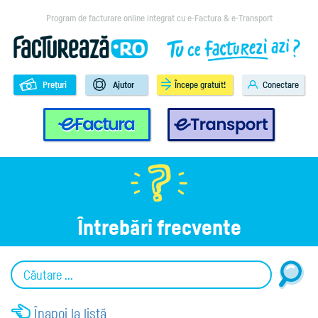
Program de facturare online integrat cu e-Factura & e-Transport
Prețuri
Ajutor
Începe gratuit!
Conectare
e-Factura
e-Transport
Întrebări frecvente
Înapoi la listă