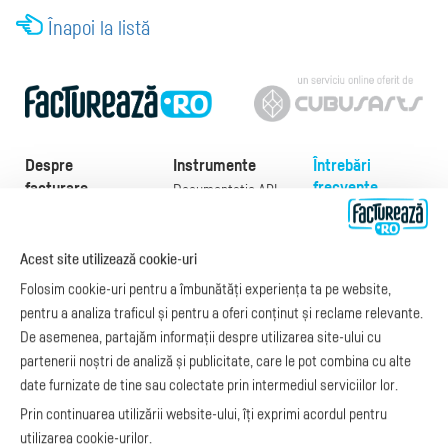
Înapoi la listă
Despre
Instrumente
Întrebări
frecvente
facturare
Documentație API
Preţuri
e-Factura
Despre noi
abonamente
e-Factura Furnizori
Noutăți
Exemple de facturi
Acest site utilizează cookie-uri
e-Factura B2C
Apariții media
Model factură
Folosim cookie-uri pentru a îmbunătăți experiența ta pe website,
API e-Factura
Manual de
pentru a analiza traficul și pentru a oferi conținut și reclame relevante.
e-Transport
facturare
De asemenea, partajăm informații despre utilizarea site-ului cu
Integrare Stripe
Legislaţie facturi
partenerii noștri de analiză și publicitate, care le pot combina cu alte
Integrare
Facturare online
date furnizate de tine sau colectate prin intermediul serviciilor lor.
SmartFintech
blog.factureaza.ro
Integrare PrestaShop
Prin continuarea utilizării website-ului, îți exprimi acordul pentru
Integrare mobilPay
utilizarea cookie-urilor.