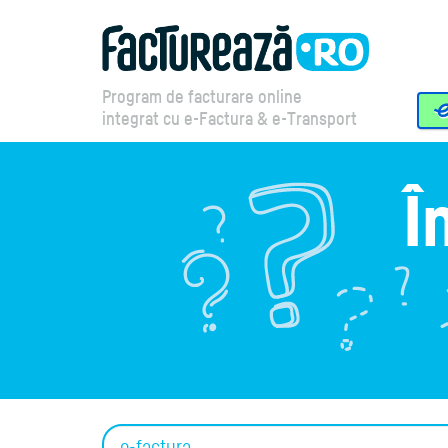
Program de facturare online
integrat cu e-Factura & e-Transport
Î