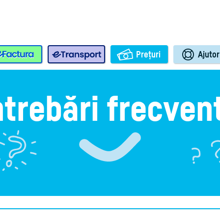
e-Factura
e-Transport
Prețuri
Ajutor
ntrebări frecven