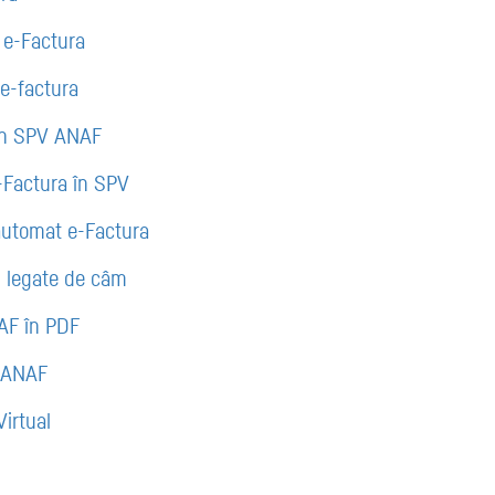
 e-Factura
 e-factura
 în SPV ANAF
-Factura în SPV
automat e-Factura
ii legate de câm
NAF în PDF
V ANAF
Virtual