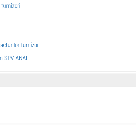
 furnizori
cturilor furnizor
l în SPV ANAF