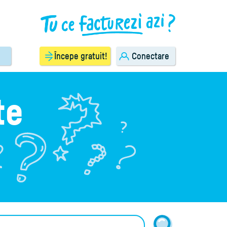
Începe gratuit!
Conectare
te