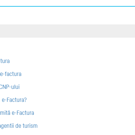
ctura
e-factura
 CNP-ului
u e-Factura?
smită e-Factura
agentii de turism