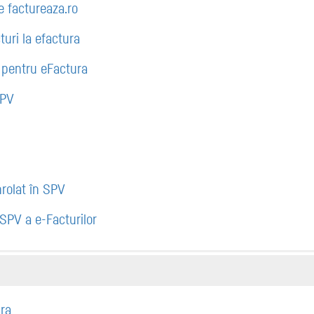
e factureaza.ro
uri la efactura
i pentru eFactura
SPV
înrolat în SPV
SPV a e-Facturilor
ura