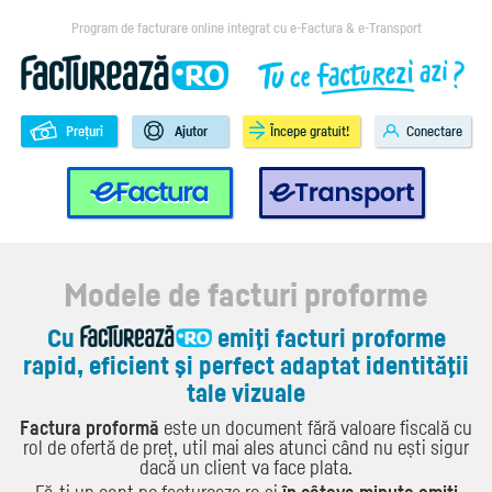
Program de facturare online integrat cu e-Factura & e-Transport
Prețuri
Ajutor
Începe gratuit!
Conectare
e-Factura
e-Transport
Modele de facturi proforme
Cu
emiţi facturi proforme
rapid, eficient şi perfect adaptat identităţii
tale vizuale
Factura proformă
este un document fără valoare fiscală cu
rol de ofertă de preț, util mai ales atunci când nu ești sigur
dacă un client va face plata.