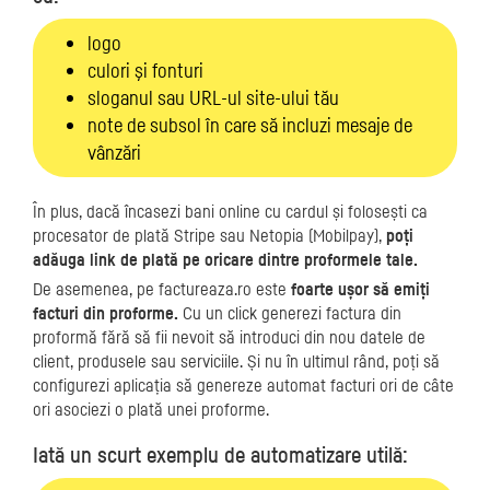
logo
culori şi fonturi
sloganul sau URL-ul site-ului tău
note de subsol în care să incluzi mesaje de
vânzări
În plus, dacă încasezi bani online cu cardul și folosești ca
procesator de plată Stripe sau Netopia (Mobilpay),
poți
adăuga link de plată pe oricare dintre proformele tale.
De asemenea, pe factureaza.ro este
foarte ușor să emiți
facturi din proforme.
Cu un click generezi factura din
proformă fără să fii nevoit să introduci din nou datele de
client, produsele sau serviciile. Și nu în ultimul rând, poți să
configurezi aplicația să genereze automat facturi ori de câte
ori asociezi o plată unei proforme.
Iată un scurt exemplu de automatizare utilă: