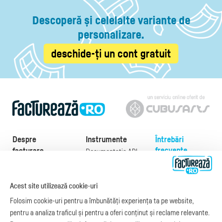
Descoperă și celelalte variante de
personalizare.
deschide-ți un cont gratuit
Despre
Instrumente
Întrebări
frecvente
facturare
Documentație API
Preţuri
e-Factura
Despre noi
abonamente
e-Factura Furnizori
Noutăți
Acest site utilizează cookie-uri
Exemple de facturi
e-Factura B2C
Apariții media
Model factură
Folosim cookie-uri pentru a îmbunătăți experiența ta pe website,
API e-Factura
Manual de
pentru a analiza traficul și pentru a oferi conținut și reclame relevante.
e-Transport
facturare