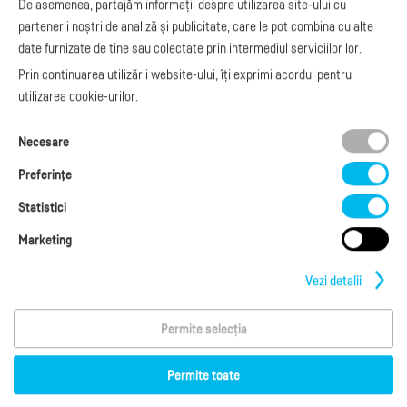
De asemenea, partajăm informații despre utilizarea site-ului cu
Integrare Stripe
Legislaţie facturi
partenerii noștri de analiză și publicitate, care le pot combina cu alte
Integrare
Facturare online
date furnizate de tine sau colectate prin intermediul serviciilor lor.
SmartFintech
blog.factureaza.ro
Integrare PrestaShop
Prin continuarea utilizării website-ului, îți exprimi acordul pentru
Integrare mobilPay
utilizarea cookie-urilor.
Ai nevoie de
Necesare
ajutor?
L-V: 09:00 - 17:00
Preferinţe
0368 409 233
office@factureaza.ro
Statistici
Marketing
Date de contact
|
Termeni și Condiții
Politica de confidențialitate
|
Cookies
Vezi detalii
Permite selecția
Copyright © 2026
S.C. Cubus Arts SRL
Termeni de utilizare
Permite toate