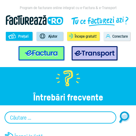
Program de facturare online integrat cu e-Factura & e-Transport
Prețuri
Ajutor
Începe gratuit!
Conectare
e-Factura
e-Transport
Întrebări frecvente