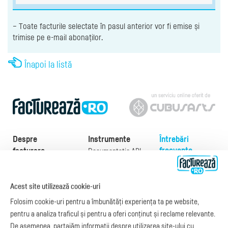
– Toate facturile selectate în pasul anterior vor fi emise și
trimise pe e-mail abonaților.
Înapoi la listă
Despre
Instrumente
Întrebări
frecvente
facturare
Documentație API
Preţuri
e-Factura
Despre noi
abonamente
e-Factura Furnizori
Noutăți
Acest site utilizează cookie-uri
Exemple de facturi
e-Factura B2C
Apariții media
Model factură
Folosim cookie-uri pentru a îmbunătăți experiența ta pe website,
API e-Factura
Manual de
pentru a analiza traficul și pentru a oferi conținut și reclame relevante.
e-Transport
facturare
De asemenea, partajăm informații despre utilizarea site-ului cu
Integrare Stripe